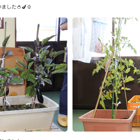
した🍅🍆🫑