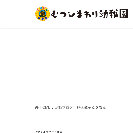
コ
ナ
ン
ビ
テ
ゲ
ン
ー
ツ
シ
に
ョ
移
ン
動
に
移
動
HOME
活動ブログ
絵画教室🎨５歳児
2024年7月18日