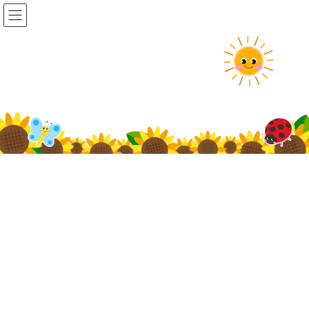
コ
ナ
ン
ビ
テ
ゲ
ン
ー
ツ
シ
に
ョ
移
ン
動
に
移
動