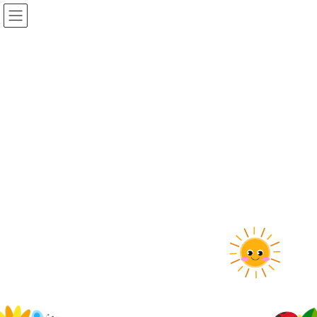
コ
ナ
ン
ビ
テ
ゲ
ン
ー
ツ
シ
に
ョ
新TOP_20230517
移
ン
動
に
移
動