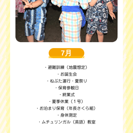
7月
・避難訓練（地震想定）
・お誕生会
・ねぶた運行・夏祭り
・保育参観日
・終業式
・夏季休業（１号）
・お泊まり保育（年長さくら組）
・身体測定
・ムチュリンガル（英語）教室