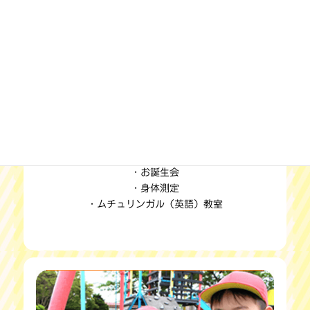
4月
・春季休業（1号認定）
・始業式・新任式
・入園式・慣らし保育
・避難訓練（火災想定）
・集会①
・外遊び指導
・お誕生会
・身体測定
・ムチュリンガル（英語）教室